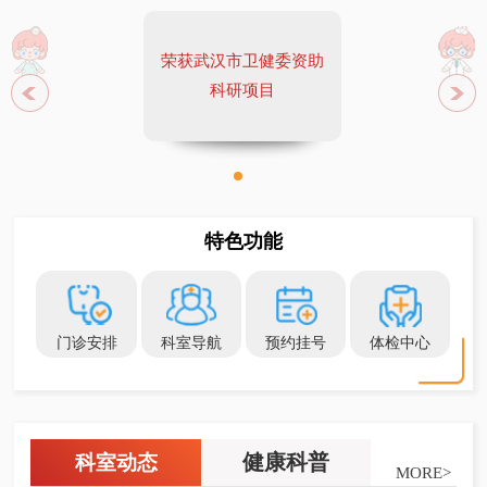
导下甲状腺结节消融术；超声造影包括：心脏、肝脏、甲状
腺、肾脏、妇科等多脏器肿瘤及疾病诊断及鉴别诊断，同时
3.肌骨超声检查：
荣获武汉市卫健委资助
开展输卵管造影技术。
急、慢性损伤导致的肌腱炎、腱鞘炎、肌腱及肌肉损
科研项目
伤、风湿代谢性疾病（如类风湿性关节炎、痛风等）、周围
神经病变、肢体软组织肿物的鉴别、（软骨、骨类）病变及
小儿发育性髋关节发育不良（DDH）的常规筛查。同时联合
超声介入组开展超声可视神经阻滞等技术。
4.小儿超声诊断项目：
特色功能
心血管系统:
各类先天性心脏病、川崎病、大动脉炎、心
肌病变。
消化系统:
肝代谢疾病、脓肿、肿瘤、食道裂孔疝、
幽门肌肥厚、肠旋转不良、肠息肉、肠套叠、肠梗阻、阑尾
门诊安排
科室导航
预约挂号
体检中心
炎、胆道闭锁、先天性胆管扩张、胆囊结石、胆道蛔虫、胰
腺疾病。
泌尿系统:
肾积水、肾囊肿、肾结石、重复肾、肾发
育不良、输尿管狭窄、输尿管扩张、输尿管结石、输尿管囊
肿、膀胱炎、膀胱占位、肾上腺出血及肿瘤。
5.妇产超声开展：
女性生殖系统
健康科普
科室动态
MORE>