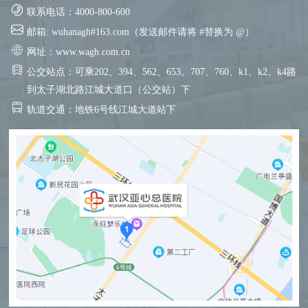
联系电话：4000-800-600
邮箱: wuhanagh#163.com（发送邮件请将 #替换为 @）
网址：www.wagh.com.cn
公交站点：可乘202、394、562、653、707、760、k1、k2、k4路
到太子湖北路江城大道口（公交站）下
轨道交通：地铁6号线江城大道站下