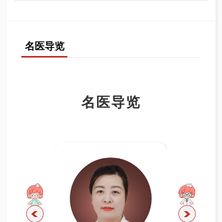
疾病：
（1）早孕期筛查（11-13+6周）：
性早熟、卵巢嵌顿及肿瘤、处女膜闭锁。男
早孕NT检查，通过检
性生殖系
统疾病：
测胎儿颈项透明层厚度（NT）、胎心率、鼻骨、静脉导管、
睾丸和附睾的炎症及扭转、睾丸附件扭转、睾丸及
附睾肿瘤。
三尖瓣等结合孕妇的年龄和孕周对胎儿进行综合评估。
体表小器官及软组织：
腮腺、颌下腺疾病、甲状
名医导览
腺肿大占位、甲状舌骨囊肿、胸锁乳突肌肌性损伤、眼球及
（2）中孕期系统超声筛查（22-24周）:
对胎儿的解剖
眶内占位、体表软组织肿块、梨状窝瘘、淋巴管畸形、皮肤
（结构进行系统的筛查以及胎儿附属物的观察）——为整个
血管瘤。
孕期最重要的一次检查。
胸腔：
胸腔占位、积液、纵隔肿瘤。
（3）晚孕期筛查（28-32周）：
胎儿在宫内是一个生长
名医导览
发育的过程，很多微小的异常在晚孕期才能发现，特别是胎
儿神经系统的发育直到出生后才能完成。
（4）针对性产前超声检查：
针对胎儿、孕妇特殊问题进
行特定目的的检查，如胎儿超声心动图检查、胎儿神经系统
检查、胎儿肢体检查、胎儿颜面部检查等。
（5）高危妊娠的监护
（FGR,妊娠高血压疾病、宫内感染
等）。
（6）复杂双胎的诊断
(TTTS、TRAP,SIUGR,TAPS)、妇科