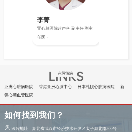
疾病、子宫发育异常、子宫肌瘤、子宫腺肌症、宫腔病变,异
位妊娠以及卵巢疾病的诊断。
李菁
6、颈脑血管超声开展：
卵圆孔筛查、颅脑TCD检查、颈
部血管易损斑块评估及术中颅内占位病变超声定位等技术。
主
亚心总医院超声科 副主任|副主
副
7、重症超声开展：
肺部超声、外周血管超声、ECMO超
任医···
声监护等各种辅助重症的超声检查。
亚洲心脏病医院
香港亚洲心脏中心
日本札幌心脏病医院
新
疆心脑血管医院
如何找到我们？
医院地址：湖北省武汉市经济技术开发区太子湖北路300号