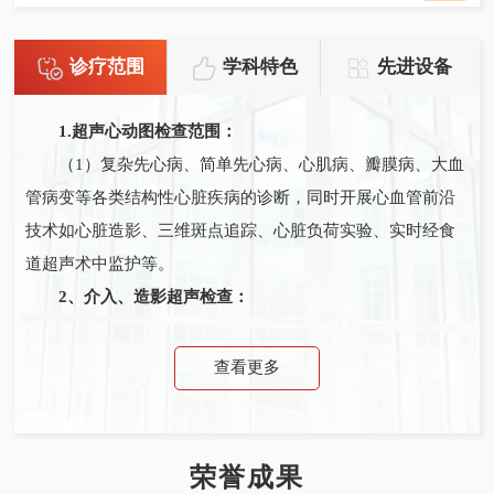
诊疗范围
学科特色
先进设备
1.超声心动图检查范围：
（1）复杂先心病、简单先心病、心肌病、瓣膜病、大血
管病变等各类结构性心脏疾病的诊断，同时开展心血管前沿
技术如心脏造影、三维斑点追踪、心脏负荷实验、实时经食
道超声术中监护等。
2、介入、造影超声检查：
彩超引导下体腔积液及脓肿抽吸与置管引流术、彩超引
导下经皮经肝胆囊、胆道置管术、彩超引导下经皮肾盂穿刺
查看更多
造瘘术、彩超引导下肝脏、肾脏、卵巢等囊肿穿刺硬化治疗
术、彩超引导下穿刺活检肝脏、淋巴结、肺、脾、肾脏、腹
膜后、前列腺、乳腺、甲状腺及盆腔等实质性病变；彩超引
荣誉成果