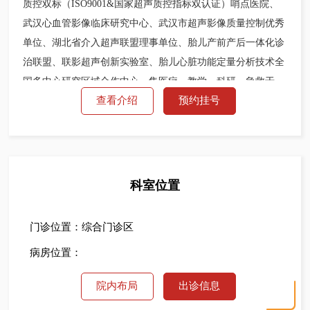
质控双标（ISO9001&国家超声质控指标双认证）哨点医院、
武汉心血管影像临床研究中心、武汉市超声影像质量控制优秀
单位、湖北省介入超声联盟理事单位、胎儿产前产后一体化诊
治联盟、联影超声创新实验室、胎儿心脏功能定量分析技术全
国多中心研究区域合作中心，集医疗、教学、科研、急救于一
查看介绍
预约挂号
体，国家级平台多学科协作，精准影像引领者。科室传承亚心
影像中心20余年技术积淀，拥有42名专业医技护团队（高级职
称专家14名），配备飞利浦CVX、EPIQ7、EPIQ5，GE
Voluson E10及E11等国际尖端设备，下设心血管、介入造影、
小儿、肌骨、妇产、颈脑血管、重症超声及腹部浅表等8大亚
科室位置
专业组。全院医疗诊疗区域均覆盖床旁超声，手术间全面开展
经食道超声术中监护，24小时全方位服务。年服务总量超25万
门诊位置：综合门诊区
例，以精准诊断和微创介入为核心竞争力，辐射全省超声联盟
病房位置：
网络。
院内布局
出诊信息